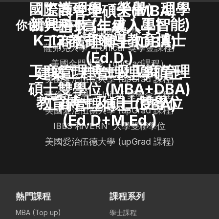
國際護理學（榮譽）理學
工商管理碩士(MBA)
新興科技 (生成人工智能)
士 [高年級入學]
你也許也喜歡
格羅斯特郡大學
K-12 教育領導教育博士
工商管理博士 (DBA)
薩弗克大學 （Unicaf 獎學金課程)
(Ed.D.)
美國金門大學（upGrad課程）
工商管理博士及工商管理
建築工程管理理學碩士
美國愛治伍德大學 (upGrad 課程)
碩士雙學位 (MBA+DBA)
東倫敦大學（Unicaf 獎學金課程)
教育博士及碩士雙學位
工商管理博士 (DBA)
美國愛治伍德大學 (upGrad 課程)
(Ed.D+M.Ed.)
IBES 和VERN' 大學雙聯學位
美國愛治伍德大學 (upGrad 課程)
熱門課程
課程系列
MBA (Top up)
學士課程