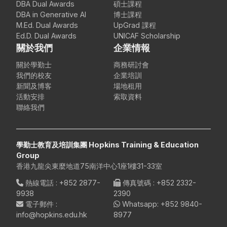
DBA Dual Awards
碩士課程
DBA in Generative AI
博士課程
M.Ed. Dual Awards
UpGrad 課程
Ed.D. Dual Awards
UNICAF Scholarship
關於我們
企業情報
關於學勤士
商務研討會
我們的校友
企業培訓
新聞及博客
場地租用
活動安排
索取資料
聯絡我們
學勤士教育及培訓集團 Hopkins Training & Education
Group
香港九龍尖東麼地道75南洋中心1座1樓31-33室
熱線電話
:
+852 2877-
傳真號碼
: +852 2332-
9938
2390
電子郵件
:
Whatsapp:
+852 9840-
info@hopkins.edu.hk
8977