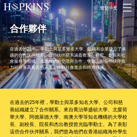
繁體中文
合作夥伴
在過去的25年，學勤士與眾多知名大學、組織和企業建立了卓
越的合作伙伴關系。這些伙伴關系涵蓋教育、研究、創新和社
會服務等領域。通過持續的交流與合作，學勤士和合作伙伴致
力於培養高素質的人才，推動社會進步和經濟發展。
在過去的25年裡，學勤士與眾多知名大學、公司和慈
善組織建立了合作關系。來自喬治華盛頓大學、北愛荷
華大學、阿德萊德大學、南澳大學等知名機構的大學校
長、副校長、院長和杰出教授曾光臨學勤士。為了表彰
這些合作伙伴關系，我們曾為他們在香港組織海外學生