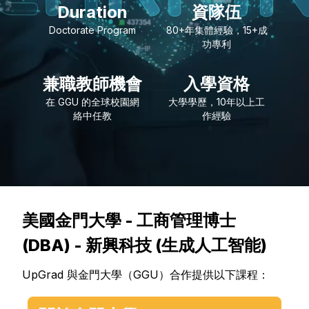
Duration
資隊伍
Doctorate Program
80+年集體經驗，15+成
功專利
兼職教師機會
入學資格
在 GGU 的全球校園網
大學學歷，10年以上工
絡中任教
作經驗
美國金門大學 - 工商管理博士
(DBA) - 新興科技 (生成人工智能)
UpGrad 與金門大學（GGU）合作提供以下課程：