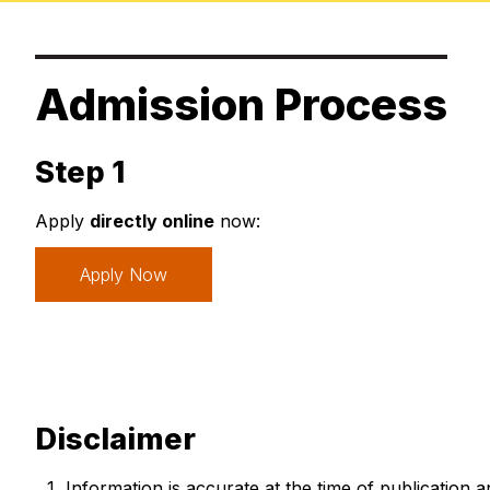
Admission Process
Step 1
Apply
directly online
now:
Apply Now
Disclaimer
Information is accurate at the time of publication a