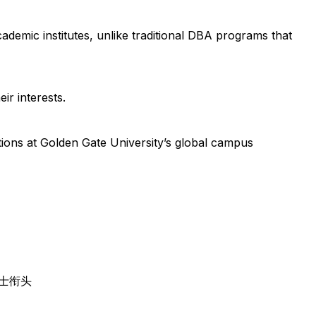
cademic institutes, unlike traditional DBA programs that
ir interests.
itions at Golden Gate University’s global campus
士衔头