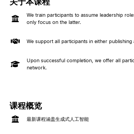
关于本课程
We train participants to assume leadership roles
only focus on the latter.
We support all participants in either publishing
Upon successful completion, we offer all partic
network.
课程概览
最新课程涵盖生成式人工智能