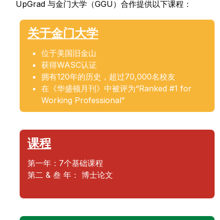
UpGrad 与金门大学（GGU）合作提供以下课程：
关于金门大学
位于美国旧金山
获得WASC认证
拥有120年的历史，超过70,000名校友
在《华盛顿月刊》中被评为“Ranked #1 for
Working Professional”
课程
第一年：7个基础课程
第二 & 叁 年： 博士论文