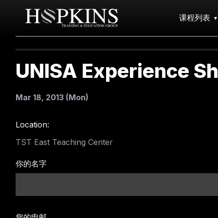
课程列表
UNISA Experience Sh
Mar 18, 2013 (Mon)
Location:
TST East Teaching Center
你的名字
您的电邮