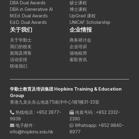
DBA Dual Awards
硕士课程
DBA in Generative AI
博士课程
M.Ed. Dual Awards
UpGrad 课程
Ed.D. Dual Awards
UNICAF Scholarship
关于我们
企业情报
关于学勤士
商务研讨会
我们的校友
企业培训
新闻及博客
场地租用
活动安排
索取资讯
联络我们
学勤士教育及培训集团 Hopkins Training & Education
Group
香港九龙尖东么地道75南洋中心1座1楼31-33室
热线电话
:
+852 2877-
传真号码
: +852 2332-
9938
2390
电子邮件
:
Whatsapp:
+852 9840-
info@hopkins.edu.hk
8977